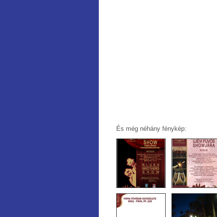
És még néhány fénykép: