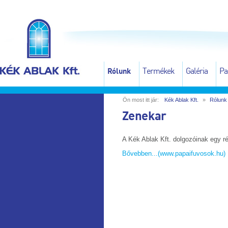
Termékek
Galéria
Pa
Rólunk
Ön most itt jár:
Kék Ablak Kft.
»
Rólunk
Zenekar
A Kék Ablak Kft. dolgozóinak egy r
Bővebben...(www.papaifuvosok.hu)